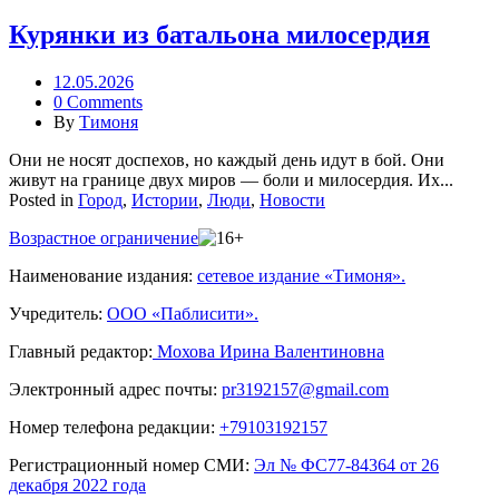
Курянки из батальона милосердия
12.05.2026
0 Comments
By
Тимоня
Они не носят доспехов, но каждый день идут в бой. Они
живут на границе двух миров — боли и милосердия. Их...
Posted in
Город
,
Истории
,
Люди
,
Новости
Возрастное ограничение
Наименование издания:
сетевое издание «Тимоня».
Учредитель:
ООО «Паблисити».
Главный редактор:
Мохова Ирина Валентиновна
Электронный адрес почты:
pr3192157@gmail.com
Номер телефона редакции:
+79103192157
Регистрационный номер СМИ:
Эл № ФС77-84364 от 26
декабря 2022 года