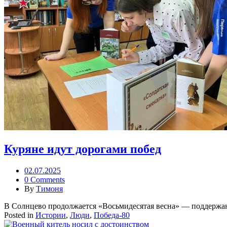
Куряне идут дорогами побед
02.07.2025
0 Comments
By
Тимоня
В Солнцево продолжается «Восьмидесятая весна» — поддержан
Posted in
Истории
,
Люди
,
Победа-80