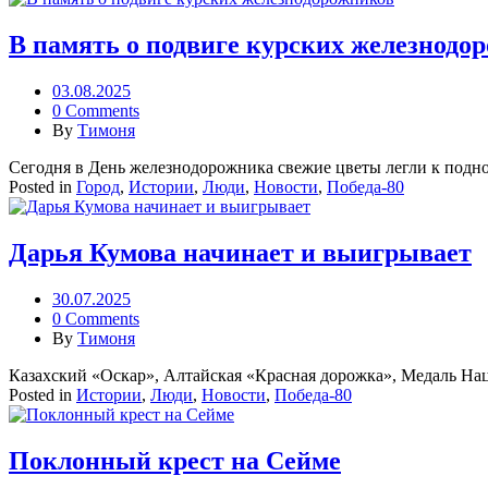
В память о подвиге курских железнодо
03.08.2025
0 Comments
By
Тимоня
Сегодня в День железнодорожника свежие цветы легли к подно
Posted in
Город
,
Истории
,
Люди
,
Новости
,
Победа-80
Дарья Кумова начинает и выигрывает
30.07.2025
0 Comments
By
Тимоня
Казахский «Оскар», Алтайская «Красная дорожка», Медаль Нац
Posted in
Истории
,
Люди
,
Новости
,
Победа-80
Поклонный крест на Сейме