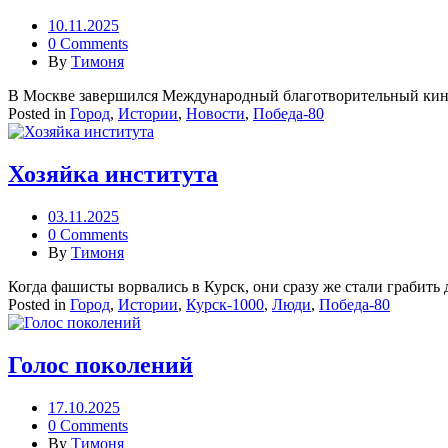
10.11.2025
0 Comments
By
Тимоня
В Москве завершился Международный благотворительный кино
Posted in
Город
,
Истории
,
Новости
,
Победа-80
Хозяйка института
03.11.2025
0 Comments
By
Тимоня
Когда фашисты ворвались в Курск, они сразу же стали грабить д
Posted in
Город
,
Истории
,
Курск-1000
,
Люди
,
Победа-80
Голос поколений
17.10.2025
0 Comments
By
Тимоня