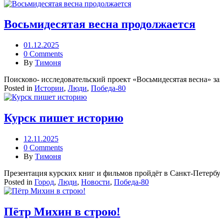
Восьмидесятая весна продолжается
01.12.2025
0 Comments
By
Тимоня
Поисково- исследовательский проект «Восьмидесятая весна» за
Posted in
Истории
,
Люди
,
Победа-80
Курск пишет историю
12.11.2025
0 Comments
By
Тимоня
Презентация курских книг и фильмов пройдёт в Санкт-Петербу
Posted in
Город
,
Люди
,
Новости
,
Победа-80
Пётр Михин в строю!