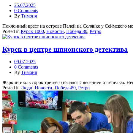
25.07.2025
0 Comments
By
Тимоня
Поклонный крест на острове Палей на Солянке у Сеймского мост
Posted in
Курск-1000
,
Новости
,
Победа-80
,
Ретро
Курск в центре шпионского детектива
09.07.2025
0 Comments
By
Тимоня
Жаркий июль сорок третьего начался с весенней оттепелью. Н
Posted in
Люди
,
Новости
,
Победа-80
,
Ретро