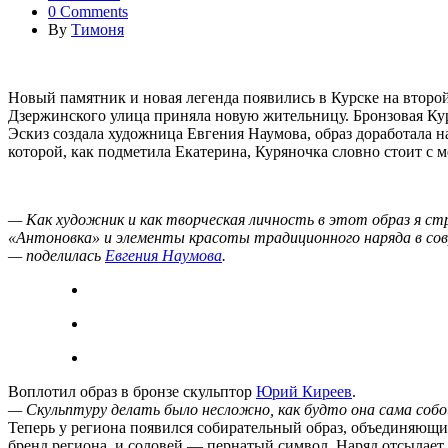
0 Comments
By
Тимоня
Новый памятник и новая легенда появились в Курске на второй 
Дзержинского улица приняла новую жительницу. Бронзовая Кур
Эскиз создала художница Евгения Наумова, образ доработала
которой, как подметила Екатерина, Куряночка словно стоит с м
— Как художник и как творческая личность в этот образ я стр
«Антоновка» и элементы красоты традиционного наряда в совр
— поделилась
Евгения Наумова
.
Воплотил образ в бронзе скульптор
Юрий Киреев
.
— Скульптуру делать было несложно, как будто она сама собо
Теперь у региона появился собирательный образ, объединяющи
бренд региона, и соловей — пернатый символ. Наряд отсылает