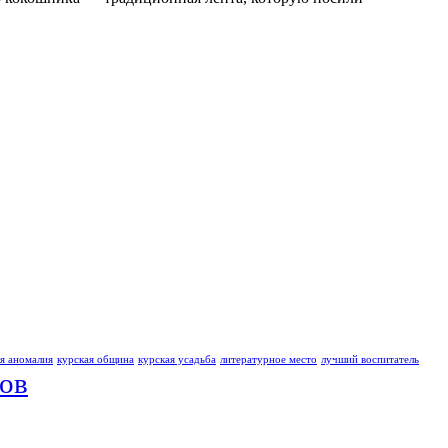
ая аномалия
курская община
курская усадьба
литературное место
лучший воспитатель
ов