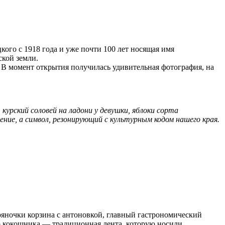
кого с 1918 года и уже почти 100 лет носящая имя
ской земли.
. В момент открытия получилась удивительная фотография, на
урский соловей на ладони у девушки, яблоки сорта
ние, а символ, резонирующий с культурным кодом нашего края.
ряночки корзина с антоновкой, главный гастрономический
то кокошника — традиционная лента, которую носили