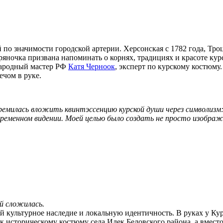
по значимости городской артерии. Херсонская с 1782 года, Троц
яночка призвана напоминать о корнях, традициях и красоте кур
 народный мастер РФ
Катя Черноок
, эксперт по курскому костюму
ечом в руке.
емилась вложить квинтэссенцию курской души через символизм: к
еменном видении. Моей целью было создать не просто изображе
й сложилась.
й культурное наследие и локальную идентичность. В руках у Ку
 к историческому костюму села Илек Беловского района, а вмес