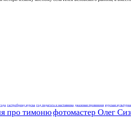
года
гастробренд курска
год педагога и наставника
джазовая провинция
курская культурн
я про тимоню
фотомастер Олег Сиз