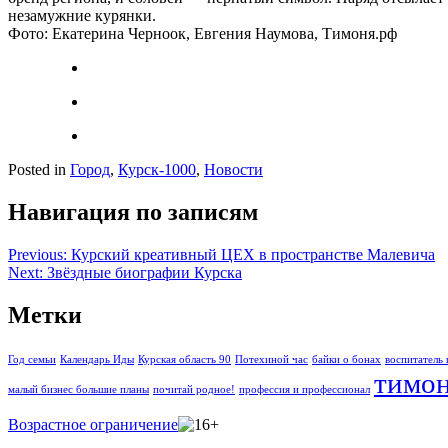
незамужние курянки.
Фото: Екатерина Черноок, Евгения Наумова, Тимоня.рф
Posted in
Город
,
Курск-1000
,
Новости
Навигация по записям
Previous:
Курский креативный ЦЕХ в пространстве Малевича
Next:
Звёздные биографии Курска
Метки
Год семьи
Календарь Иды
Курская область 90
Потехиной час
байки о бонах
воспитатель 
тимон
малый бизнес большие планы
почитай родное!
профессия и профессионал
Возрастное ограничение