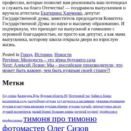
профессии, которые позволят вам реализовать ваш потенциал
и служить на благо Отечества! — поздравила выпускников и
вручила аттестаты
Екатерина Харченко
, депутат
Государственной думы, заместитель председателя Комитета
Государственной Думы по науке и высшему образованию. И
подчеркнула, что приходит на выпускной в гимназию с
огромной благодарностью, не просто как депутат, а как мама
выпускника, которому школа открыла двери во взрослую
жизнь.
Posted in
Город
,
Истории
,
Новости
Навигация
Previous:
Молодость – это зёрна будущего сада
Next:
Алексей Лозин: Мы – российские производители, что
по
может быть важнее, чем быть нужным своей стране?!
записям
Метки
Год семьи
Календарь Иды
Курская область 90
Потехиной час
байки о бонах
воспитатель года
гастробренд курска
год педагога и наставника
джазовая провинция
курская культурная аномалия
курская община
курская усадьба
литературное место
лучший воспитатель
малый бизнес большие планы
почитай родное!
профессия и
тимоня про тимоню
профессионал
фотомастер Олег Сизов