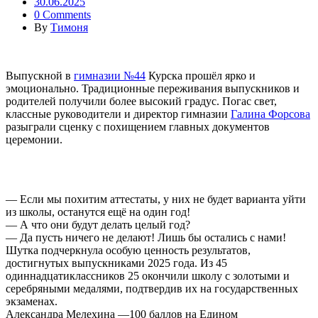
30.06.2025
0 Comments
By
Тимоня
Выпускной в
гимназии №44
Курска прошёл ярко и
эмоционально. Традиционные переживания выпускников и
родителей получили более высокий градус. Погас свет,
классные руководители и директор гимназии
Галина Форсова
разыграли сценку с похищением главных документов
церемонии.
— Если мы похитим аттестаты, у них не будет варианта уйти
из школы, останутся ещё на один год!
— А что они будут делать целый год?
— Да пусть ничего не делают! Лишь бы остались с нами!
Шутка подчеркнула особую ценность результатов,
достигнутых выпускниками 2025 года. Из 45
одиннадцатиклассников 25 окончили школу с золотыми и
серебряными медалями, подтвердив их на государственных
экзаменах.
Александра Мелехина —100 баллов на Едином