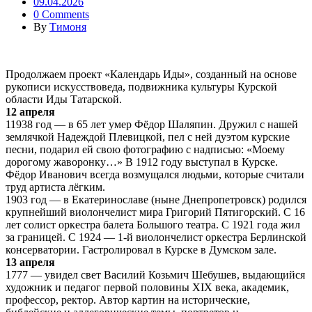
09.04.2026
0 Comments
By
Тимоня
Продолжаем проект «Календарь Иды», созданный на основе
рукописи искусствоведа, подвижника культуры Курской
области Иды Татарской.
12 апреля
11938 год — в 65 лет умер Фёдор Шаляпин. Дружил с нашей
землячкой Надеждой Плевицкой, пел с ней дуэтом курские
песни, подарил ей свою фотографию с надписью: «Моему
дорогому жаворонку…» В 1912 году выступал в Курске.
Фёдор Иванович всегда возмущался людьми, которые считали
труд артиста лёгким.
1903 год — в Екатеринославе (ныне Днепропетровск) родился
крупнейший виолончелист мира Григорий Пятигорский. С 16
лет солист оркестра балета Большого театра. С 1921 года жил
за границей. С 1924 — 1-й виолончелист оркестра Берлинской
консерватории. Гастролировал в Курске в Думском зале.
13 апреля
1777 — увидел свет Василий Козьмич Шебушев, выдающийся
художник и педагог первой половины XIX века, академик,
профессор, ректор. Автор картин на исторические,