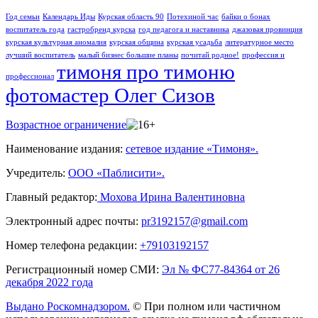
Год семьи
Календарь Иды
Курская область 90
Потехиной час
байки о бонах
воспитатель года
гастробренд курска
год педагога и наставника
джазовая провинция
курская культурная аномалия
курская община
курская усадьба
литературное место
лучший воспитатель
малый бизнес большие планы
почитай родное!
профессия и
тимоня про тимоню
профессионал
фотомастер Олег Сизов
Возрастное ограничение
Наименование издания:
сетевое издание «Тимоня».
Учредитель:
ООО «Паблисити».
Главный редактор:
Мохова Ирина Валентиновна
Электронный адрес почты:
pr3192157@gmail.com
Номер телефона редакции:
+79103192157
Регистрационный номер СМИ:
Эл № ФС77-84364 от 26
декабря 2022 года
Выдано Роскомнадзором.
© При полном или частичном