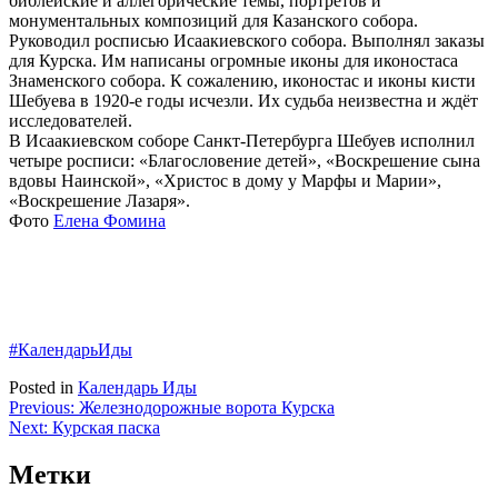
библейские и аллегорические темы, портретов и
монументальных композиций для Казанского собора.
Руководил росписью Исаакиевского собора. Выполнял заказы
для Курска. Им написаны огромные иконы для иконостаса
Знаменского собора. К сожалению, иконостас и иконы кисти
Шебуева в 1920-е годы исчезли. Их судьба неизвестна и ждёт
исследователей.
В Исаакиевском соборе Санкт-Петербурга Шебуев исполнил
четыре росписи: «Благословение детей», «Воскрешение сына
вдовы Наинской», «Христос в дому у Марфы и Марии»,
«Воскрешение Лазаря».
Фото
Елена Фомина
#КалендарьИды
Posted in
Календарь Иды
Навигация
Previous:
Железнодорожные ворота Курска
Next:
Курская паска
по
записям
Метки