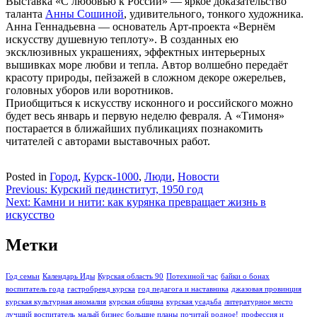
Выставка «С любовью к России» — яркое доказательство
таланта
Анны Сошиной
, удивительного, тонкого художника.
Анна Геннадьевна — основатель Арт-проекта «Вернём
искусству душевную теплоту». В созданных ею
эксклюзивных украшениях, эффектных интерьерных
вышивках море любви и тепла. Автор волшебно передаёт
красоту природы, пейзажей в сложном декоре ожерельев,
головных уборов или воротников.
Приобщиться к искусству исконного и российского можно
будет весь январь и первую неделю февраля. А «Тимоня»
постарается в ближайших публикациях познакомить
читателей с авторами выставочных работ.
Posted in
Город
,
Курск-1000
,
Люди
,
Новости
Навигация
Previous:
Курский пединститут, 1950 год
Next:
Камни и нити: как курянка превращает жизнь в
по
искусство
записям
Метки
Год семьи
Календарь Иды
Курская область 90
Потехиной час
байки о бонах
воспитатель года
гастробренд курска
год педагога и наставника
джазовая провинция
курская культурная аномалия
курская община
курская усадьба
литературное место
лучший воспитатель
малый бизнес большие планы
почитай родное!
профессия и