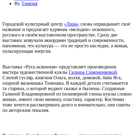
By
Тимоня
Городской культурный центр
«Лира»
снова оправдывает своё
название и предлагает курянам «мелодии» исконного,
русского в своём выставочном пространстве. Сразу две
выставки зазвучали аккордами традиций и современности,
напоминая, что культура — это не просто наследие, а живая,
пульсирующая энергия.
Выставка «Русь исконная» представляет произведения
мастера художественной куклы
Галины Симоненковой
.
Слепой гусляр, княгиня Ольга, волхв, домовой, баба Яга,
озорной мальчишка Тимошка. В каждой детали считывается
та старина, о которой ведают сказки и былины. Созданные
Галиной Владимировной из полимерной глины куклы словно
живые, имеют свою мимику, пластику, характер. Костюмы
тоже хочется рассматривать долго и внимательно, они сшиты
по авторским лекалам.